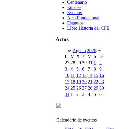
Centenario
Enlaces
Eventos
Acta Fundacional
Estatutos
LIbro Historia del CFE
Actos
«
<
Agosto
2026
>
»
L
M
X
J
V
S
D
27
28
29
30
31
1
2
3
4
5
6
7
8
9
10
11
12
13
14
15
16
17
18
19
20
21
22
23
24
25
26
27
28
29
30
31
1
2
3
4
5
6
Calendario de eventos