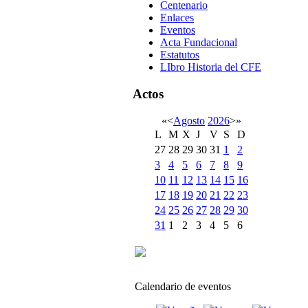
Centenario
Enlaces
Eventos
Acta Fundacional
Estatutos
LIbro Historia del CFE
Actos
«
<
Agosto
2026
>
»
L
M
X
J
V
S
D
27
28
29
30
31
1
2
3
4
5
6
7
8
9
10
11
12
13
14
15
16
17
18
19
20
21
22
23
24
25
26
27
28
29
30
31
1
2
3
4
5
6
Calendario de eventos