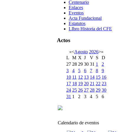
Centenario
Enlaces
Eventos
Acta Fundacional
Estatutos
LIbro Historia del CFE
Actos
«
<
Agosto
2026
>
»
L
M
X
J
V
S
D
27
28
29
30
31
1
2
3
4
5
6
7
8
9
10
11
12
13
14
15
16
17
18
19
20
21
22
23
24
25
26
27
28
29
30
31
1
2
3
4
5
6
Calendario de eventos