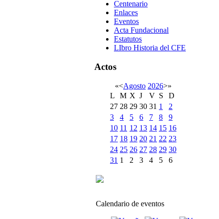
Centenario
Enlaces
Eventos
Acta Fundacional
Estatutos
LIbro Historia del CFE
Actos
«
<
Agosto
2026
>
»
L
M
X
J
V
S
D
27
28
29
30
31
1
2
3
4
5
6
7
8
9
10
11
12
13
14
15
16
17
18
19
20
21
22
23
24
25
26
27
28
29
30
31
1
2
3
4
5
6
Calendario de eventos