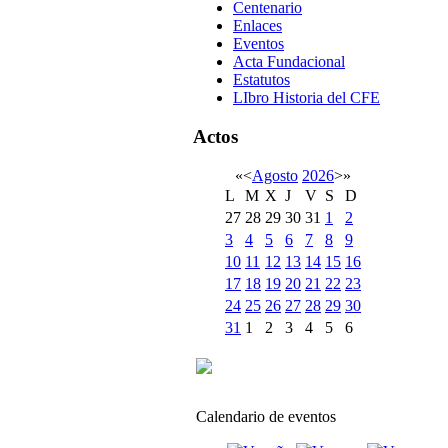
Centenario
Enlaces
Eventos
Acta Fundacional
Estatutos
LIbro Historia del CFE
Actos
«
<
Agosto
2026
>
»
L
M
X
J
V
S
D
27
28
29
30
31
1
2
3
4
5
6
7
8
9
10
11
12
13
14
15
16
17
18
19
20
21
22
23
24
25
26
27
28
29
30
31
1
2
3
4
5
6
Calendario de eventos