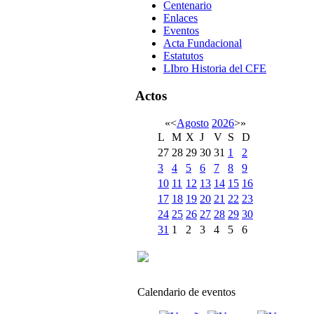
Centenario
Enlaces
Eventos
Acta Fundacional
Estatutos
LIbro Historia del CFE
Actos
«
<
Agosto
2026
>
»
L
M
X
J
V
S
D
27
28
29
30
31
1
2
3
4
5
6
7
8
9
10
11
12
13
14
15
16
17
18
19
20
21
22
23
24
25
26
27
28
29
30
31
1
2
3
4
5
6
Calendario de eventos