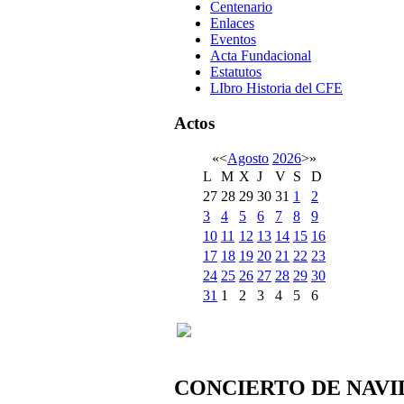
Centenario
Enlaces
Eventos
Acta Fundacional
Estatutos
LIbro Historia del CFE
Actos
«
<
Agosto
2026
>
»
L
M
X
J
V
S
D
27
28
29
30
31
1
2
3
4
5
6
7
8
9
10
11
12
13
14
15
16
17
18
19
20
21
22
23
24
25
26
27
28
29
30
31
1
2
3
4
5
6
CONCIERTO DE NAVI