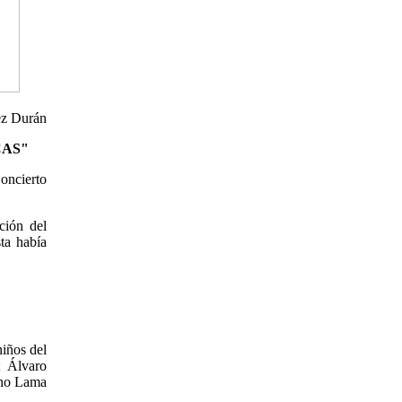
ez Durán
CAS"
oncierto
ción del
sta había
niños del
; Álvaro
eno Lama