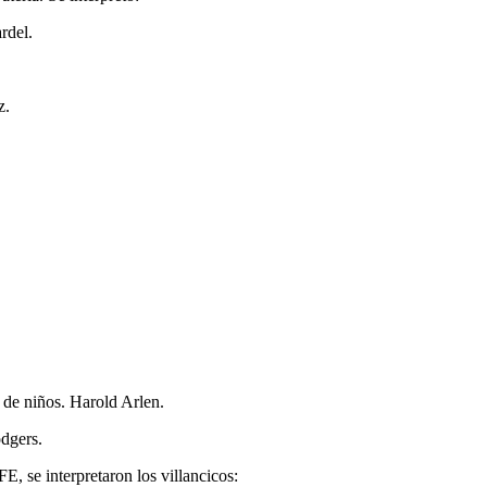
rdel.
z.
o de niños. Harold Arlen.
dgers.
E, se interpretaron los villancicos: