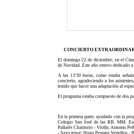
CONCIERTO EXTRAORDINAR
El domingo 22 de diciembre, en el Cine
de Navidad. Este año estuvo dedicado 
A las 13'30 horas, como estaba señal
concierto, agradeciendo a los asistente
tenido que hacer una adaptación al espaci
El programa estaba compuesto de dos par
En la primera parte, ayudado con la pro
Colegio San José de las RR. MM. Esco
Pallarés Chamorro - Violín; Antonio P
- Saxo tenor; Hugo Pestana Vergillos - Ba