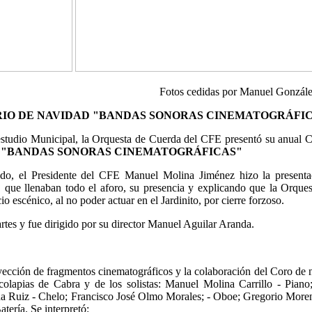
Fotos cedidas por Manuel Gonzál
IO DE NAVIDAD "BANDAS SONORAS CINEMATOGRÁFI
studio Municipal, la Orquesta de Cuerda del CFE presentó su anual C
a
"BANDAS SONORAS CINEMATOGRÁFICAS"
ado, el Presidente del CFE Manuel Molina Jiménez hizo la presenta
s, que llenaban todo el aforo, su presencia y explicando que la Orque
o escénico, al no poder actuar en el Jardinito, por cierre forzoso.
tes y fue dirigido por su director Manuel Aguilar Aranda.
yección de fragmentos cinematográficos y la colaboración del Coro de 
lapias de Cabra y de los solistas: Manuel Molina Carrillo - Piano
eña Ruiz - Chelo; Francisco José Olmo Morales; - Oboe; Gregorio Mor
tería. Se interpretó: