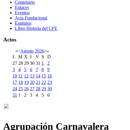
Centenario
Enlaces
Eventos
Acta Fundacional
Estatutos
LIbro Historia del CFE
Actos
«
<
Agosto
2026
>
»
L
M
X
J
V
S
D
27
28
29
30
31
1
2
3
4
5
6
7
8
9
10
11
12
13
14
15
16
17
18
19
20
21
22
23
24
25
26
27
28
29
30
31
1
2
3
4
5
6
Agrupación Carnavalera