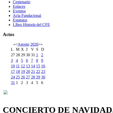
Centenario
Enlaces
Eventos
Acta Fundacional
Estatutos
LIbro Historia del CFE
Actos
«
<
Agosto
2026
>
»
L
M
X
J
V
S
D
27
28
29
30
31
1
2
3
4
5
6
7
8
9
10
11
12
13
14
15
16
17
18
19
20
21
22
23
24
25
26
27
28
29
30
31
1
2
3
4
5
6
CONCIERTO DE NAVIDAD.