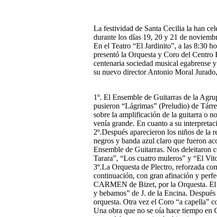
La festividad de Santa Cecilia la han ce
durante los días 19, 20 y 21 de noviemb
En el Teatro “El Jardinito”, a las 8:30 h
presentó la Orquesta y Coro del Centro 
centenaria sociedad musical egabrense y 
su nuevo director Antonio Moral Jurado, 
1º. El Ensemble de Guitarras de la Agru
pusieron “Lágrimas” (Preludio) de Tárr
sobre la amplificación de la guitarra o n
venía grande. En cuanto a su interpretac
2º.Después aparecieron los niños de la r
negros y banda azul claro que fueron a
Ensemble de Guitarras. Nos deleitaron co
Tarara”, “Los cuatro muleros” y “El Vit
3º.La Orquesta de Plectro, reforzada co
continuación, con gran afinación y per
CARMEN de Bizet, por la Orquesta. El
y bebamos” de J. de la Encina. Después 
orquesta. Otra vez el Coro “a capella” 
Una obra que no se oía hace tiempo en C