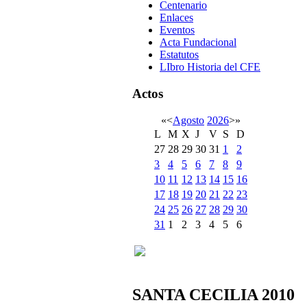
Centenario
Enlaces
Eventos
Acta Fundacional
Estatutos
LIbro Historia del CFE
Actos
«
<
Agosto
2026
>
»
L
M
X
J
V
S
D
27
28
29
30
31
1
2
3
4
5
6
7
8
9
10
11
12
13
14
15
16
17
18
19
20
21
22
23
24
25
26
27
28
29
30
31
1
2
3
4
5
6
SANTA CECILIA 2010