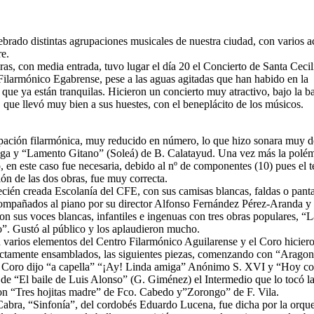
lebrado distintas agrupaciones musicales de nuestra ciudad, con varios a
re.
oras, con media entrada, tuvo lugar el día 20 el Concierto de Santa Cecil
Filarmónico Egabrense, pese a las aguas agitadas que han habido en la
que ya están tranquilas. Hicieron un concierto muy atractivo, bajo la b
que llevó muy bien a sus huestes, con el beneplácito de los músicos.
pación filarmónica, muy reducido en número, lo que hizo sonara muy dé
ega y “Lamento Gitano” (Soleá) de B. Calatayud. Una vez más la polé
o, en este caso fue necesaria, debido al nº de componentes (10) pues el t
ión de las dos obras, fue muy correcta.
ecién creada Escolanía del CFE, con sus camisas blancas, faldas o pant
compañados al piano por su director Alfonso Fernández Pérez-Aranda y 
n sus voces blancas, infantiles e ingenuas con tres obras populares, “L
o”. Gustó al público y los aplaudieron mucho.
n varios elementos del Centro Filarmónico Aguilarense y el Coro hicier
fectamente ensamblados, las siguientes piezas, comenzando con “Arago
 Coro dijo “a capella” “¡Ay! Linda amiga” Anónimo S. XVI y “Hoy 
de “El baile de Luis Alonso” (G. Giménez) el Intermedio que lo tocó l
con “Tres hojitas madre” de Fco. Cabedo y”Zorongo” de F. Vila.
abra, “Sinfonía”, del cordobés Eduardo Lucena, fue dicha por la orque