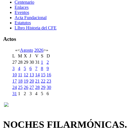
Centenario
Enlaces
Eventos
Acta Fundacional
Estatutos
LIbro Historia del CFE
Actos
«
<
Agosto
2026
>
»
L
M
X
J
V
S
D
27
28
29
30
31
1
2
3
4
5
6
7
8
9
10
11
12
13
14
15
16
17
18
19
20
21
22
23
24
25
26
27
28
29
30
31
1
2
3
4
5
6
NOCHES FILARMÓNICAS.