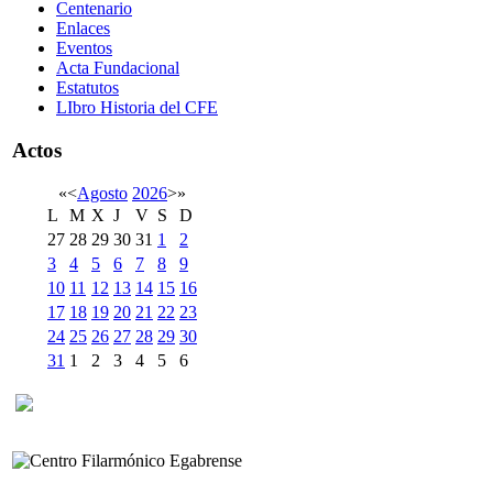
Centenario
Enlaces
Eventos
Acta Fundacional
Estatutos
LIbro Historia del CFE
Actos
«
<
Agosto
2026
>
»
L
M
X
J
V
S
D
27
28
29
30
31
1
2
3
4
5
6
7
8
9
10
11
12
13
14
15
16
17
18
19
20
21
22
23
24
25
26
27
28
29
30
31
1
2
3
4
5
6